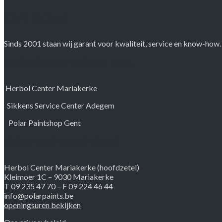
OVER ONS
Sinds 2001 staan wij garant voor kwaliteit, service en know-how. 
DISTRIBUTIECENTRA
Herbol Center Mariakerke
Sikkens Service Center Adegem
Polar Paintshop Gent
CONTACTEER ONS
Herbol Center Mariakerke (hoofdzetel)
Kleimoer 1C – 9030 Mariakerke
T 09 235 47 70 – F 09 224 46 44
info@polarpaints.be
openingsuren bekijken